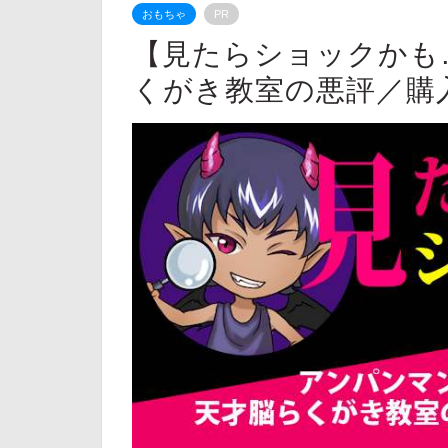
おもちゃ
PR
【見たらショックかも
くがき教室の悪評／購