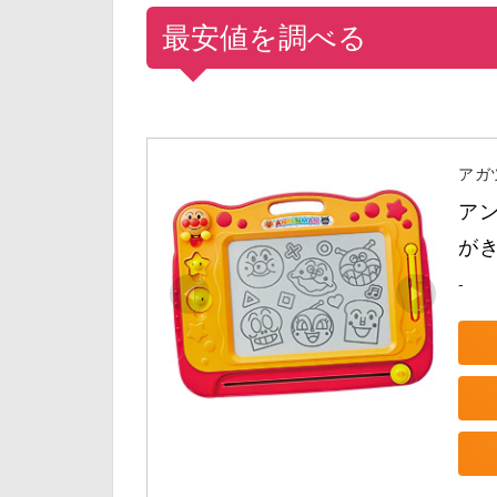
最安値を調べる
アガツ
ア
が
-