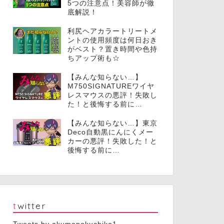
5つの注意点！美容師が徹
底解説！
利尻ヘアカラートリートメ
ントの使用頻度は何日おき
がベスト？置き時間や色持
ちアップ術も☆
【みんな知らない…】
M750SIGNATUREワイヤ
レスマウスの悪評！失敗し
た！と後悔する前に…
【みんな知らない…】東京
Deco自動黒にんにくメー
カーの悪評！失敗した！と
後悔する前に…
twitter