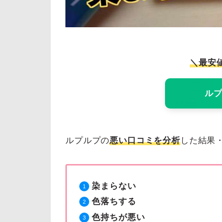
＼最安
ルプ
ルプルプの
悪い口コミを分析
した結果
染まらない
色落ちする
色持ちが悪い