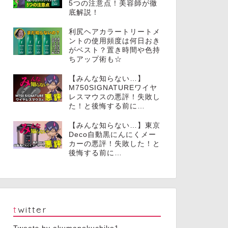
5つの注意点！美容師が徹
底解説！
利尻ヘアカラートリートメ
ントの使用頻度は何日おき
がベスト？置き時間や色持
ちアップ術も☆
【みんな知らない…】
M750SIGNATUREワイヤ
レスマウスの悪評！失敗し
た！と後悔する前に…
【みんな知らない…】東京
Deco自動黒にんにくメー
カーの悪評！失敗した！と
後悔する前に…
twitter