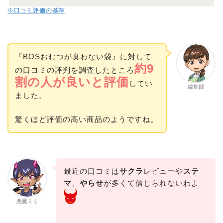
※口コミ評価の基準
『BOSおむつが臭わない袋』に対して
約9
の口コミの評判を調査したところ
割の人が良いと評価
してい
編集部
ました。
驚くほど評価の高い商品のようですね。
最近の口コミは
サクラ
レビューや
ステ
マ
、
やらせ
が多くて信じられないわよ
悪魔ミミ