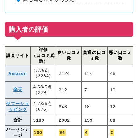
購入者の評価
評価
良い口コミ
普通の口コ
悪い口コミ
調査サイト
（口コミ総
数
ミ数
数
数）
4.7/5点
Amazon
2124
114
46
（2284)
4.58/5点
楽天
212
7
10
（229)
ヤフーショ
4.73/5点
646
18
12
（676)
ッピング
合計
3189
2982
139
68
パーセンテ
100
94
4
2
ージ