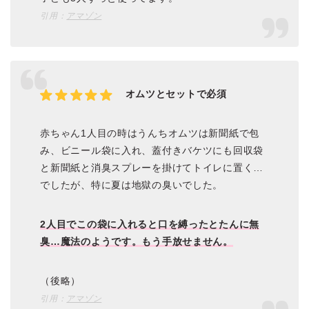
引用：
アマゾン
オムツとセットで必須
赤ちゃん1人目の時はうんちオムツは新聞紙で包
み、ビニール袋に入れ、蓋付きバケツにも回収袋
と新聞紙と消臭スプレーを掛けてトイレに置く…
でしたが、特に夏は地獄の臭いでした。
2人目でこの袋に入れると口を縛ったとたんに無
臭…魔法のようです。もう手放せません。
（後略）
引用：
アマゾン