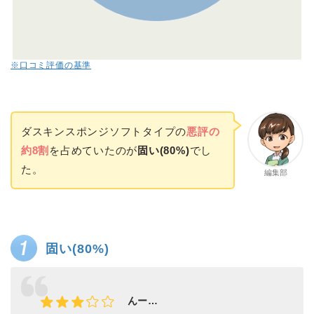
※口コミ評価の基準
ダスキンスポンジソフトタイプの
悪評の
約8割
を占めていたのが
固い(80%)
でし
た。
編集部
固い(80%)
んー…