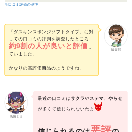
※口コミ評価の基準
『ダスキンスポンジソフトタイプ』に対
しての口コミの評判を調査したところ
約9割の人が良いと評価
し
編集部
ていました。
かなりの高評価商品のようですね。
最近の口コミは
サクラ
や
ステマ
、
やらせ
が多くて信じられないわよ
悪魔ミミ
悪評
信じられるのは
の