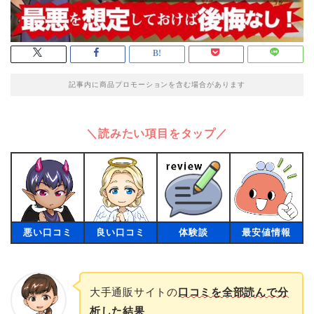
記事内に商品プロモーションを含む場合があります
＼読みたい項目をタップ／
悪い口コミ
良い口コミ
体験談
最安値情報
大手通販サイトの
口コミを全部読んで分
析した結果