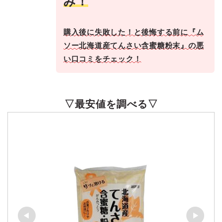
み！
購入後に失敗した！と後悔する前に『ム
ソー北海道産てんさい含蜜糖粉末』の悪
い口コミをチェック！
▽最安値を調べる▽