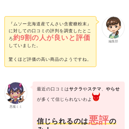
『ムソー北海道産てんさい含蜜糖粉末』
に対しての口コミの評判を調査したとこ
約9割の人が良いと評価
ろ
編集部
していました。
驚くほど評価の高い商品のようですね。
最近の口コミは
サクラ
や
ステマ
、
やらせ
が多くて信じられないわよ
悪魔ミミ
悪評
信じられるのは
の