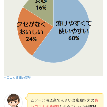
※口コミ評価の基準
ムソー北海道産てんさい含蜜糖粉末の
良
い口コミの約6割
を占めていたのが
溶け