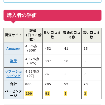
購入者の評価
評価
良い口コミ
普通の口コ
悪い口コミ
調査サイト
（口コミ総
数
ミ数
数
数）
4.5/5点
Amazon
452
41
15
（508)
4.67/5点
楽天
307
10
8
（325)
ヤフーショ
4.56/5点
26
1
0
（27)
ッピング
合計
860
785
52
23
パーセンテ
100
91
6
3
ージ