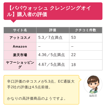
【パパウォッシュ クレンジングオイ
ル】購入者の評価
サイト名
評価
クチコミ件数
5.3／7点満点
53
アットコスメ
–
–
Amazon
4.36／5点満点
22
楽天市場
ヤフーショッピン
4.67／5点満点
18
グ
辛口評価の＠コスメが5.3点。EC通販大
手2社の評価は4.5点前後。
編集部
かなりの高評価商品のようですよ。