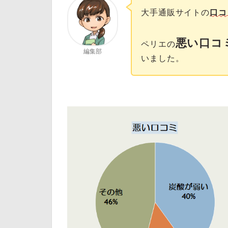
大手通販サイトの
口コ
悪い口コ
ペリエの
編集部
いました。