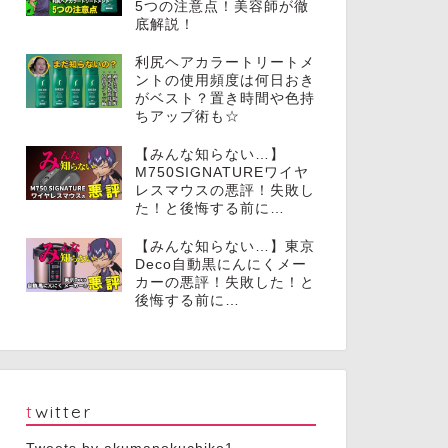
5つの注意点！美容師が徹
底解説！
利尻ヘアカラートリートメ
ントの使用頻度は何日おき
がベスト？置き時間や色持
ちアップ術も☆
【みんな知らない…】
M750SIGNATUREワイヤ
レスマウスの悪評！失敗し
た！と後悔する前に…
【みんな知らない…】東京
Deco自動黒にんにくメー
カーの悪評！失敗した！と
後悔する前に…
twitter