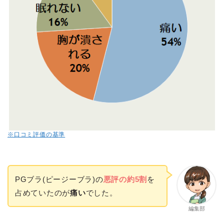
※口コミ評価の基準
PGブラ(ピージーブラ)の
悪評の約5割
を
占めていたのが
痛い
でした。
編集部