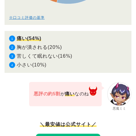
※口コミ評価の基準
痛い(54%)
胸が潰される(20%)
苦しくて眠れない(16%)
小さい(10%)
悪評の約5割
が
痛い
なのね
悪魔ミミ
＼最安値は公式サイト／