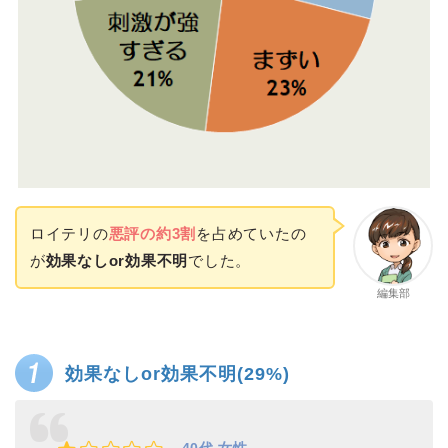
ロイテリの
悪評の約3割
を占めていたの
が
効果なしor効果不明
でした。
編集部
効果なしor効果不明(29%)
40代 女性