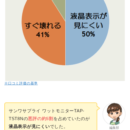
※口コミ評価の基準
サンワサプライ ワットモニターTAP-
TST8Nの
悪評の約5割
を占めていたのが
液晶表示が見にくい
でした。
編集部