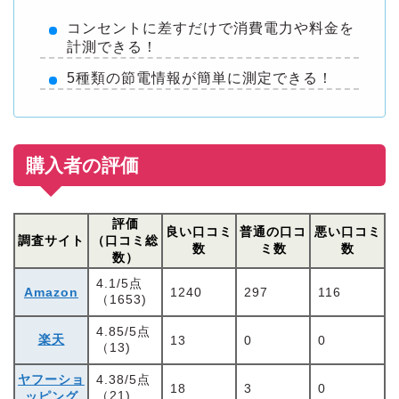
コンセントに差すだけで消費電力や料金を
計測できる！
5種類の節電情報が簡単に測定できる！
購入者の評価
評価
良い口コミ
普通の口コ
悪い口コミ
調査サイト
（口コミ総
数
ミ数
数
数）
4.1/5点
Amazon
1240
297
116
（1653)
4.85/5点
楽天
13
0
0
（13)
ヤフーショ
4.38/5点
18
3
0
（21)
ッピング