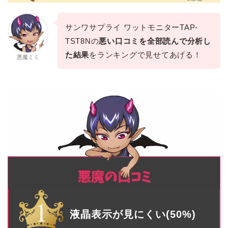
サンワサプライ ワットモニターTAP-
TST8Nの
悪い口コミを全部読んで分析し
た結果
をランキングで見せてあげる！
悪魔ミミ
液晶表示が見にくい(50%)