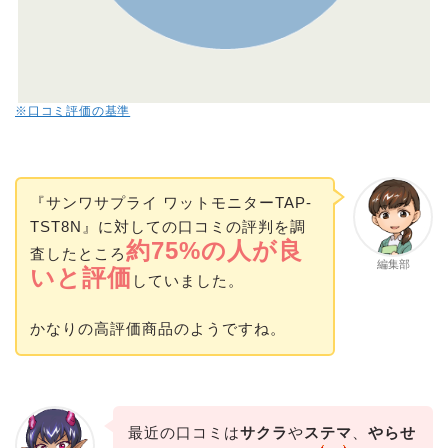
※口コミ評価の基準
『サンワサプライ ワットモニターTAP-
TST8N』に対しての口コミの評判を調
約75%の人が良
査したところ
編集部
いと評価
していました。
かなりの高評価商品のようですね。
最近の口コミは
サクラ
や
ステマ
、
やらせ