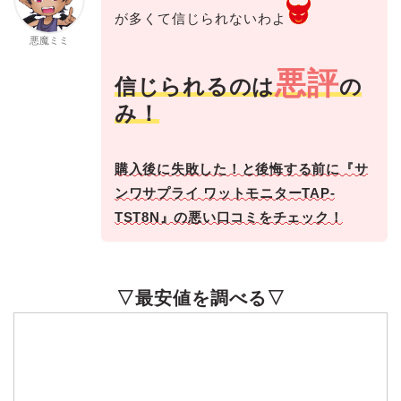
が多くて信じられないわよ
悪魔ミミ
悪評
信じられるのは
の
み！
購入後に失敗した！と後悔する前に『サ
ンワサプライ ワットモニターTAP-
TST8N』の悪い口コミをチェック！
▽最安値を調べる▽