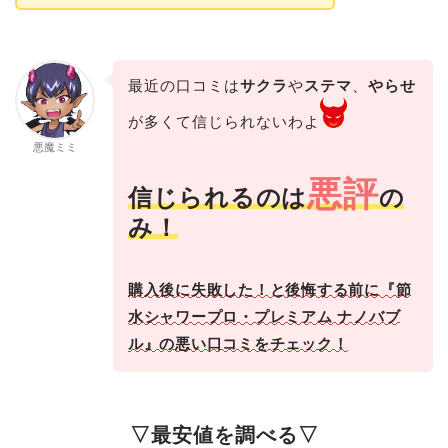
最近の口コミは
サクラ
や
ステマ
、
やらせ
が多くて信じられないわよ
悪魔ミミ
悪評
信じられるのは
の
み！
購入後に失敗した！と後悔する前に『節
水シャワープロ・プレミアム ナノバブ
ル』の悪い口コミをチェック！
▽最安値を調べる▽