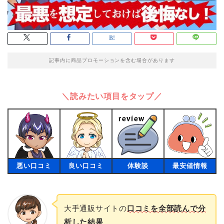
記事内に商品プロモーションを含む場合があります
＼読みたい項目をタップ／
悪い口コミ
良い口コミ
体験談
最安値情報
大手通販サイトの
口コミを全部読んで分
析した結果