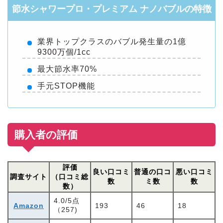
節水シャワープロ・プレミアム ナノバブルの特徴
業界トップクラスのバブル発生量の1億
9300万個/1cc
最大節水率70%
手元STOP機能
購入者の評価
評価
良い口コミ
普通の口コ
悪い口コミ
調査サイト
（口コミ総
数
ミ数
数
数）
4.0/5点
Amazon
193
46
18
（257)