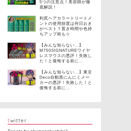
5つの注意点！美容師が徹
底解説！
利尻ヘアカラートリートメ
ントの使用頻度は何日おき
がベスト？置き時間や色持
ちアップ術も☆
【みんな知らない…】
M750SIGNATUREワイヤ
レスマウスの悪評！失敗し
た！と後悔する前に…
【みんな知らない…】東京
Deco自動黒にんにくメー
カーの悪評！失敗した！と
後悔する前に…
twitter