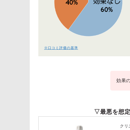
※口コミ評価の基準
効果
▽最悪を想
クリ