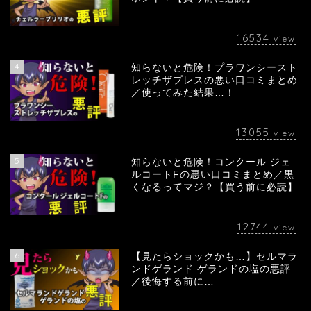
16534
view
4
知らないと危険！プラワンシースト
レッチザプレスの悪い口コミまとめ
／使ってみた結果…！
13055
view
5
知らないと危険！コンクール ジェ
ルコートFの悪い口コミまとめ／黒
くなるってマジ？【買う前に必読】
12744
view
6
【見たらショックかも…】セルマラ
ンドゲランド ゲランドの塩の悪評
／後悔する前に…