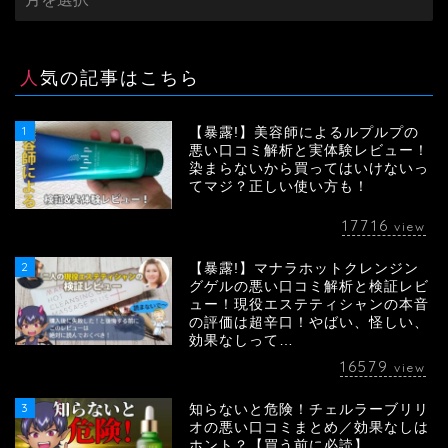
ー
カ
イ
ブ
人気の記事はこちら
1
【暴露!】美容師によるルプルプの
悪い口コミ解析と実体験レビュー！
染まらないから買ってはいけないっ
てマジ？正しい使い方も！
17716
view
2
【暴露!】マナラホットクレンジン
グゲルの悪い口コミ解析と検証レビ
ュー！現役エステティシャンの本音
の評価は超辛口！やばい、怪しい、
効果なしって…
16579
view
3
知らないと危険！チェルラーブリリ
オの悪い口コミまとめ／効果なしは
ホント？【買う前に必読】