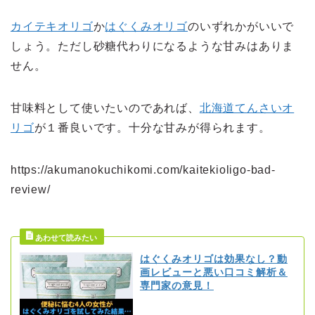
カイテキオリゴ
か
はぐくみオリゴ
のいずれかがいいで
しょう。ただし砂糖代わりになるような甘みはありま
せん。
甘味料として使いたいのであれば、
北海道てんさいオ
リゴ
が１番良いです。十分な甘みが得られます。
https://akumanokuchikomi.com/kaitekioligo-bad-
review/
はぐくみオリゴは効果なし？動
画レビューと悪い口コミ解析＆
専門家の意見！