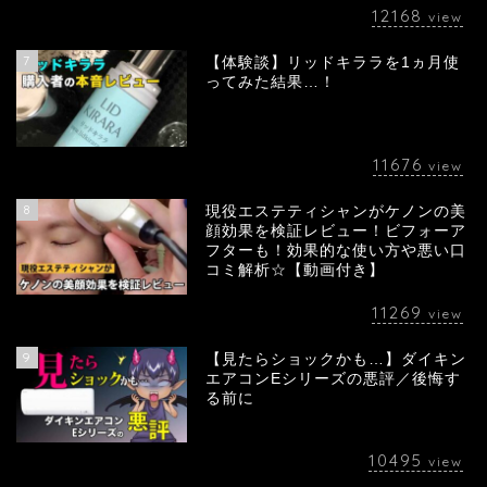
12168
view
7
【体験談】リッドキララを1ヵ月使
ってみた結果…！
11676
view
8
現役エステティシャンがケノンの美
顔効果を検証レビュー！ビフォーア
フターも！効果的な使い方や悪い口
コミ解析☆【動画付き】
11269
view
9
【見たらショックかも…】ダイキン
エアコンEシリーズの悪評／後悔す
る前に
10495
view