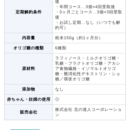
後
・年間コース…3個×4回受取後
定期解約条件
・3ヶ月ごとコース…3個×3回受取
後
・お試し定期…なし（いつでも解
約可）
内容量
粉末150g（約1ヶ月分）
オリゴ糖の種類
6種類
ラフィノース・ミルクオリゴ糖・
乳糖・フラクトオリゴ糖・アカシ
原材料
ア食物繊維・イソマルトオリゴ
糖・難消化性デキストリン・ショ
糖／環状オリゴ糖
添加物
なし
赤ちゃん・妊婦の使用
◎
株式会社 北の達人コーポレーショ
販売会社
ン