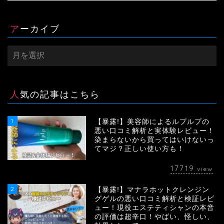
アーカイブ
ア
ー
カ
イ
ブ
人気の記事はこちら
1
【暴露!】美容師によるルプルプの
悪い口コミ解析と実体験レビュー！
染まらないから買ってはいけないっ
てマジ？正しい使い方も！
17719
view
2
【暴露!】マナラホットクレンジン
グゲルの悪い口コミ解析と検証レビ
ュー！現役エステティシャンの本音
の評価は超辛口！やばい、怪しい、