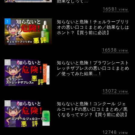
効果なしって…
16581
view
3
知らないと危険！チェルラーブリリ
オの悪い口コミまとめ／効果なしは
ホント？【買う前に必読】
16538
view
4
知らないと危険！プラワンシースト
レッチザプレスの悪い口コミまとめ
／使ってみた結果…！
13072
view
5
知らないと危険！コンクール ジェ
ルコートFの悪い口コミまとめ／黒
くなるってマジ？【買う前に必読】
12748
view