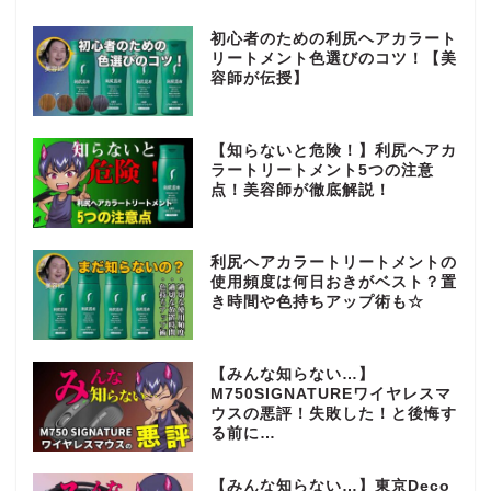
初心者のための利尻ヘアカラート
リートメント色選びのコツ！【美
容師が伝授】
【知らないと危険！】利尻ヘアカ
ラートリートメント5つの注意
点！美容師が徹底解説！
利尻ヘアカラートリートメントの
使用頻度は何日おきがベスト？置
き時間や色持ちアップ術も☆
【みんな知らない…】
M750SIGNATUREワイヤレスマ
ウスの悪評！失敗した！と後悔す
る前に…
【みんな知らない…】東京Deco