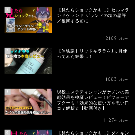
6
【見たらショックかも…】セルマラ
ンドゲランド ゲランドの塩の悪評
／後悔する前に…
12169
view
7
【体験談】リッドキララを1ヵ月使
ってみた結果…！
11683
view
8
現役エステティシャンがケノンの美
顔効果を検証レビュー！ビフォーア
フターも！効果的な使い方や悪い口
コミ解析☆【動画付き】
11274
view
9
【見たらショックかも…】ダイキン