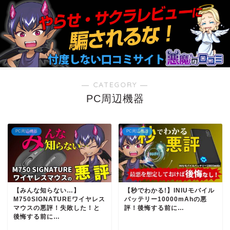
― CATEGORY ―
PC周辺機器
PC周辺機器
PC周辺機器
【みんな知らない…】
【秒でわかる!】INIUモバイル
M750SIGNATUREワイヤレス
バッテリー10000mAhの悪
マウスの悪評！失敗した！と
評！後悔する前に…
後悔する前に…