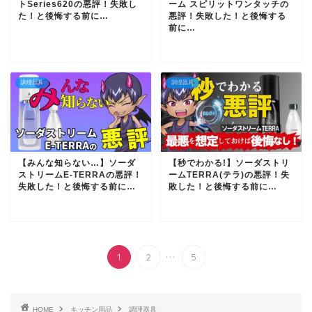
トSeries620の悪評！失敗し
ーム スピリットワンタッチの
た！と後悔する前に…
悪評！失敗した！と後悔する
前に…
調理器具
調理器具
【みんな知らない…】ソーダ
【秒でわかる!】ソーダストリ
ストリームE-TERRAの悪評！
ームTERRA(テラ)の悪評！失
失敗した！と後悔する前に…
敗した！と後悔する前に…
...
1
2
5
HOME
キッチン用品
調理器具