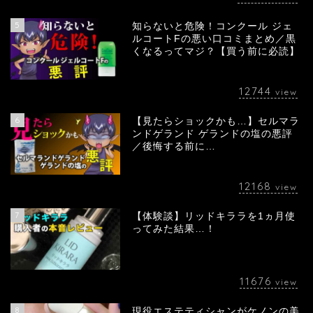
5
知らないと危険！コンクール ジェ
ルコートFの悪い口コミまとめ／黒
くなるってマジ？【買う前に必読】
12744
view
6
【見たらショックかも…】セルマラ
ンドゲランド ゲランドの塩の悪評
／後悔する前に…
12168
view
7
【体験談】リッドキララを1ヵ月使
ってみた結果…！
11676
view
8
現役エステティシャンがケノンの美