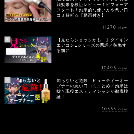
顔効果を検証レビュー！ビフォーア
フターも！効果的な使い方や悪い口
コミ解析☆【動画付き】
11270
view
9
【見たらショックかも…】ダイキン
エアコンEシリーズの悪評／後悔す
る前に
10496
view
10
知らないと危険！ビューティーオー
プナーの悪い口コミまとめ／効果は
嘘？現役エステティシャンが徹底検
証！
10363
view