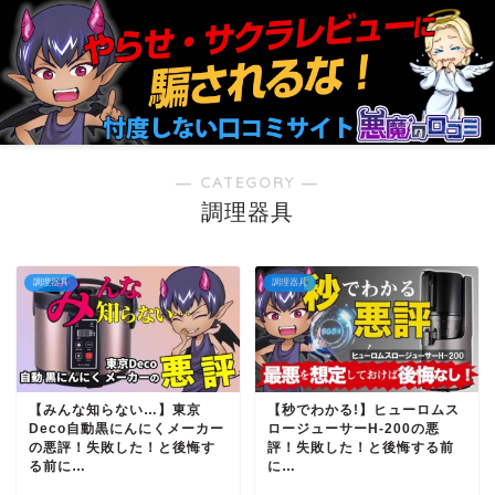
― CATEGORY ―
調理器具
調理器具
調理器具
【みんな知らない…】東京
【秒でわかる!】ヒューロムス
Deco自動黒にんにくメーカー
ロージューサーH-200の悪
の悪評！失敗した！と後悔す
評！失敗した！と後悔する前
る前に…
に…