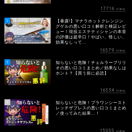
17716
view
2
【暴露!】マナラホットクレンジン
グゲルの悪い口コミ解析と検証レビ
ュー！現役エステティシャンの本音
の評価は超辛口！やばい、怪しい、
効果なしって…
16579
view
3
知らないと危険！チェルラーブリリ
オの悪い口コミまとめ／効果なしは
ホント？【買う前に必読】
16534
view
4
知らないと危険！プラワンシースト
レッチザプレスの悪い口コミまとめ
／使ってみた結果…！
13055
view