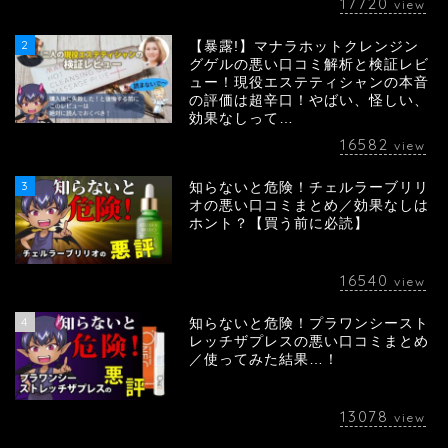
17720
view
2
【暴露!】マナラホットクレンジン
グゲルの悪い口コミ解析と検証レビ
ュー！現役エステティシャンの本音
の評価は超辛口！やばい、怪しい、
効果なしって…
16582
view
3
知らないと危険！チェルラーブリリ
オの悪い口コミまとめ／効果なしは
ホント？【買う前に必読】
16540
view
4
知らないと危険！プラワンシースト
レッチザプレスの悪い口コミまとめ
／使ってみた結果…！
13078
view