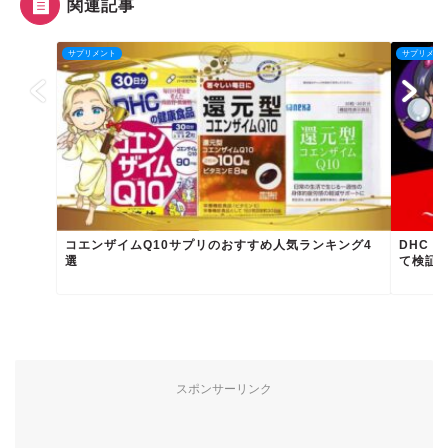
関連記事
サプリメント
サプリメン
コエンザイムQ10サプリのおすすめ人気ランキング4
DHC 
選
て検証レ
スポンサーリンク