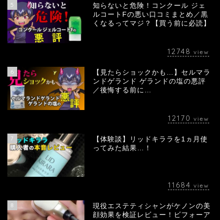
5
知らないと危険！コンクール ジェ
ルコートFの悪い口コミまとめ／黒
くなるってマジ？【買う前に必読】
12748
view
6
【見たらショックかも…】セルマラ
ンドゲランド ゲランドの塩の悪評
／後悔する前に…
12170
view
7
【体験談】リッドキララを1ヵ月使
ってみた結果…！
11684
view
8
現役エステティシャンがケノンの美
顔効果を検証レビュー！ビフォーア