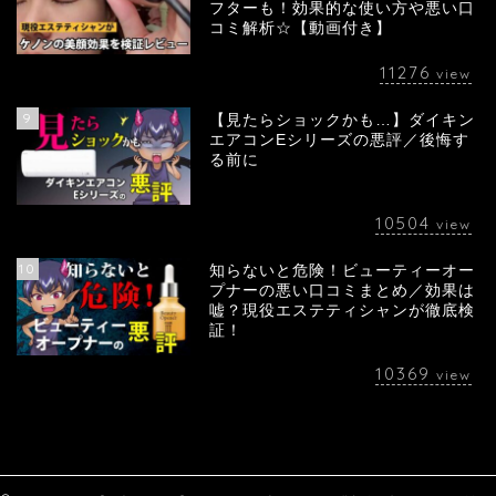
フターも！効果的な使い方や悪い口
コミ解析☆【動画付き】
11276
view
9
【見たらショックかも…】ダイキン
エアコンEシリーズの悪評／後悔す
る前に
10504
view
10
知らないと危険！ビューティーオー
プナーの悪い口コミまとめ／効果は
嘘？現役エステティシャンが徹底検
証！
10369
view