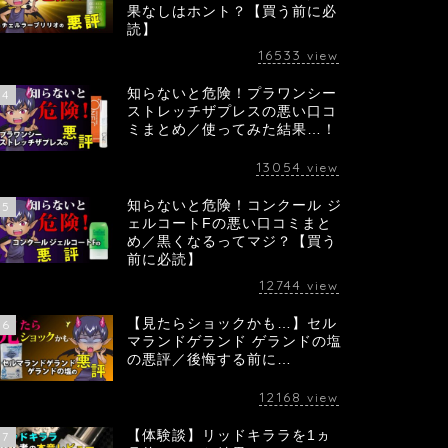
果なしはホント？【買う前に必
読】
16533
view
知らないと危険！プラワンシー
4
ストレッチザプレスの悪い口コ
ミまとめ／使ってみた結果…！
13054
view
知らないと危険！コンクール ジ
5
ェルコートFの悪い口コミまと
め／黒くなるってマジ？【買う
前に必読】
12744
view
【見たらショックかも…】セル
6
マランドゲランド ゲランドの塩
の悪評／後悔する前に…
12168
view
【体験談】リッドキララを1ヵ
7