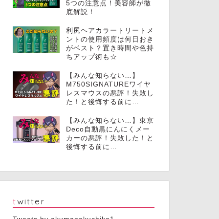
5つの注意点！美容師が徹
底解説！
利尻ヘアカラートリートメ
ントの使用頻度は何日おき
がベスト？置き時間や色持
ちアップ術も☆
【みんな知らない…】
M750SIGNATUREワイヤ
レスマウスの悪評！失敗し
た！と後悔する前に…
【みんな知らない…】東京
Deco自動黒にんにくメー
カーの悪評！失敗した！と
後悔する前に…
twitter