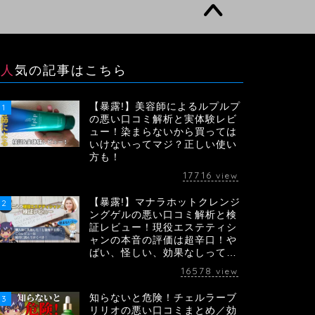
人気の記事はこちら
【暴露!】美容師によるルプルプ
1
の悪い口コミ解析と実体験レビ
ュー！染まらないから買っては
いけないってマジ？正しい使い
方も！
17716
view
【暴露!】マナラホットクレンジ
2
ングゲルの悪い口コミ解析と検
証レビュー！現役エステティシ
ャンの本音の評価は超辛口！や
ばい、怪しい、効果なしって…
16578
view
知らないと危険！チェルラーブ
3
リリオの悪い口コミまとめ／効