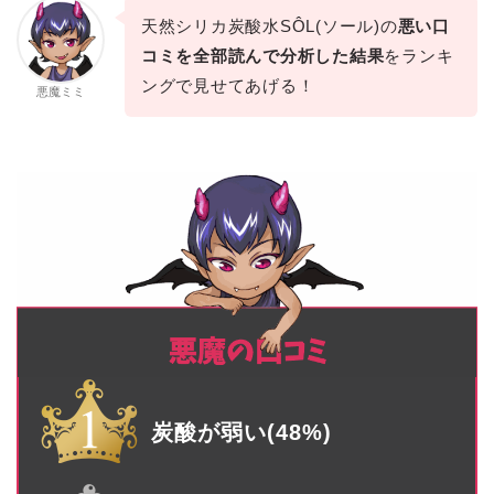
天然シリカ炭酸水SÔL(ソール)の
悪い口
コミを全部読んで分析した結果
をランキ
ングで見せてあげる！
悪魔ミミ
炭酸が弱い(48%)