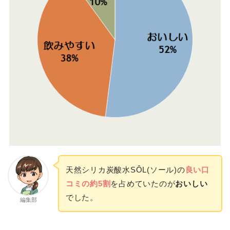
天然シリカ炭酸水SÔL(ソール)の
良い口
コミの約5割
を占めていたのが
おいしい
でした。
編集部