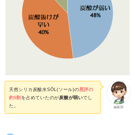
天然シリカ炭酸水SÔL(ソール)の
悪評の
約5割
を占めていたのが
炭酸が弱い
でし
た。
編集部