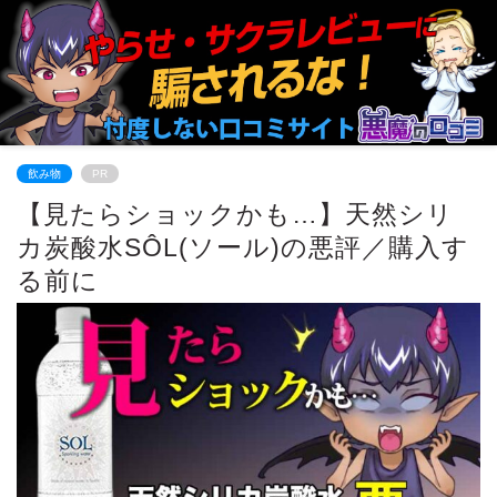
飲み物
PR
【見たらショックかも…】天然シリ
カ炭酸水SÔL(ソール)の悪評／購入す
る前に